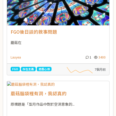
FGO後日談的敘事問題
蘑菇在
Lauyea
1
3400
FGO
存在主義
遊戲心得
7個月前
蘑菇腦袋裡有洞，我認真的
原標題是「型月作品中對於空洞意象的...