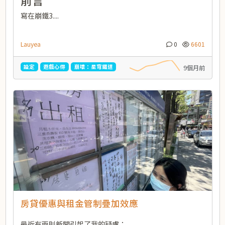
前言
寫在崩鐵3....
Lauyea
0
6601
設定
遊戲心得
崩壞：星穹鐵道
9個月前
房貸優惠與租金管制疊加效應
最近有兩則新聞引起了我的疑慮：