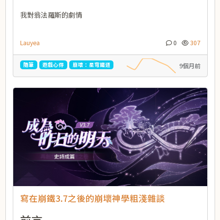
我對翁法羅斯的劇情
Lauyea
0
307
隨筆
遊戲心得
崩壞：星穹鐵道
9個月前
寫在崩鐵3.7之後的崩壞神學粗淺雜談