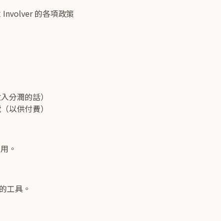
volver 的各項政策
收入分潤的話）
號（以供付費）
之用。
辨別的工具。