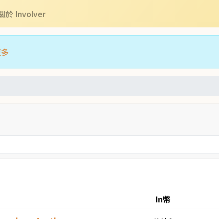
關於 Involver
更多
In幣