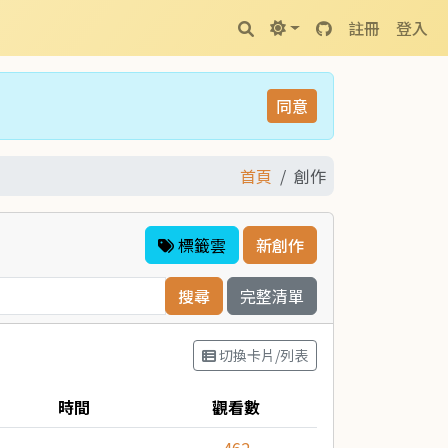
註冊
登入
同意
首頁
創作
標籤雲
新創作
完整清單
切換卡片/列表
時間
觀看數