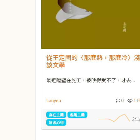
從王定國的〈那麼熱，那麼冷〉淺
談文學
最近隔壁在施工，被吵得受不了，才去...
Lauyea
0
11
存在主義
虛無主義
3年
讀書心得