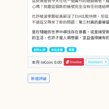
這就像是我今天在玩一個糞作的遊戲帳號，
心嗎？我跟這個新的帳號完全沒有任何連結
也許綾波零跟碇真嗣沒了EVA比較快樂，但
不過這又帶來了新的問題：
第三村真的要被
是在殘破的世界中尋找存在意義，或是接受
的生活，也許才是人類想要、並且值得擁有
創作心得
存在主義
隨筆
本月 InCoin: 0.00
Involve
Involvers
新增評論