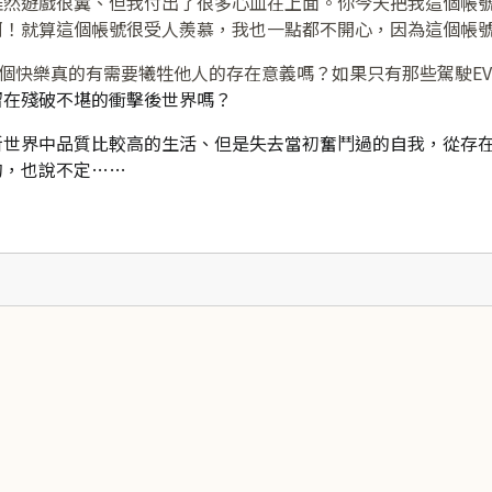
雖然遊戲很糞、但我付出了很多心血在上面。你今天把我這個帳
啊！就算這個帳號很受人羨慕，我也一點都不開心，因為這個帳
這個快樂真的有需要犧牲他人的存在意義嗎？如果只有那些駕駛E
留在殘破不堪的衝擊後世界嗎？
新世界中品質比較高的生活、但是失去當初奮鬥過的自我，從存
的，也說不定……