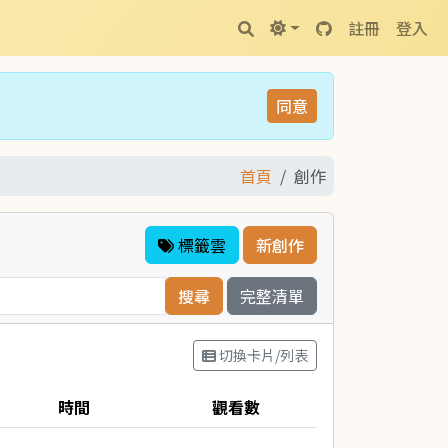
註冊
登入
同意
首頁
創作
標籤雲
新創作
完整清單
切換卡片/列表
時間
觀看數