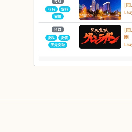
奇幻
[同
Fate
安科
Lau
安價
[
科幻
團
安科
安價
Lau
天元突破