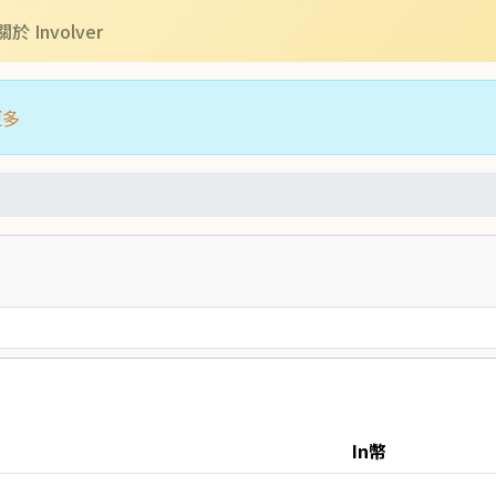
關於 Involver
更多
In幣